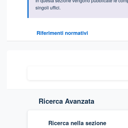
Informazioni intr
In questa sezione vengono
pubblicate le comp
singoli uffici.
Questa sezione contiene i riferimenti normativi e le
Riferimenti normativi
Sezione compressa
Ricerca Avanzata
Ricerca nella sezione