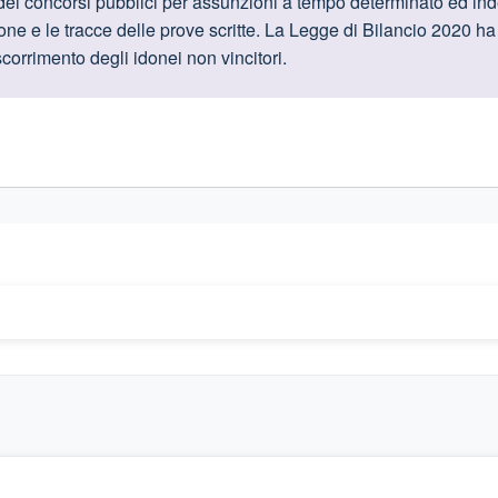
oduttive
ei concorsi pubblici per assunzioni a tempo determinato ed indet
one e le tracce delle prove scritte. La Legge di Bilancio 2020 h
scorrimento degli idonei non vincitori.
gislativi relativi alla trasparenza amministrativa