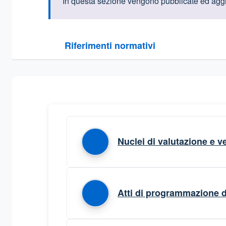
Informazioni intr
In questa sezione vengono pubblicate ed aggio
Questa sezione contiene i riferimenti normativi e le
Riferimenti normativi
Sezione compressa
Nuclei di valutazione e ve
Atti di programmazione d