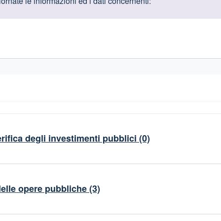
oduttive
rnate le informazioni ed i dati concernenti:
gislativi relativi alla trasparenza amministrativa
rifica degli investimenti pubblici
(0)
elle opere pubbliche
(3)