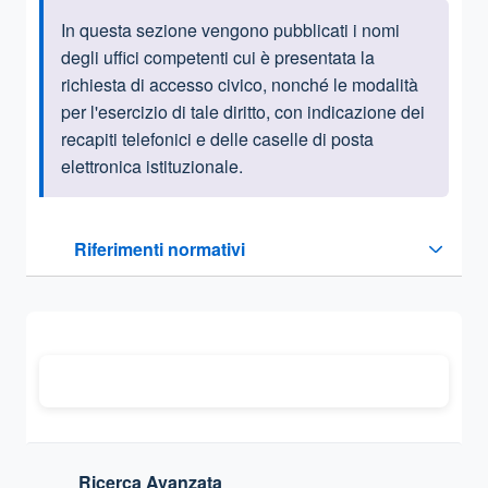
In questa sezione vengono pubblicati i nomi
Informazioni introduttive
degli uffici competenti cui è presentata la
richiesta di accesso civico, nonché le modalità
per l'esercizio di tale diritto, con indicazione dei
recapiti telefonici e delle caselle di posta
elettronica istituzionale.
Questa sezione contiene i riferimenti normativi e legislativi
Riferimenti normativi
Sezione compressa
Ricerca Avanzata