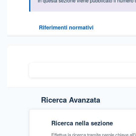
Informazioni intr
In questa sezione viene pubblicato il numero 
Questa sezione contiene i riferimenti normativi e le
Riferimenti normativi
Sezione compressa
Ricerca Avanzata
Ricerca nella sezione
Effettua la ricerca tramite parole chiave all