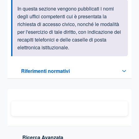
In questa sezione vengono pubblicati i nomi
Informazioni introduttive
degli uffici competenti cui è presentata la
richiesta di accesso civico, nonché le modalità
per l'esercizio di tale diritto, con indicazione dei
recapiti telefonici e delle caselle di posta
elettronica istituzionale.
Questa sezione contiene i riferimenti normativi e legislativi
Riferimenti normativi
Sezione compressa
Ricerca Avanzata