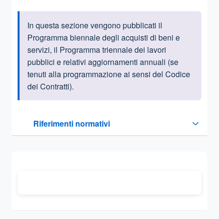
In questa sezione vengono pubblicati il
Informazioni introduttive
Programma biennale degli acquisti di beni e
servizi, il Programma triennale dei lavori
pubblici e relativi aggiornamenti annuali (se
tenuti alla programmazione ai sensi del Codice
dei Contratti).
Questa sezione contiene i riferimenti normativi e legislativi
Riferimenti normativi
Sezione compressa