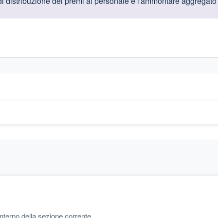
oduttive
di distribuzione dei premi al personale e l'ammontare aggregato d
gislativi relativi alla trasparenza amministrativa
'interno della sezione corrente