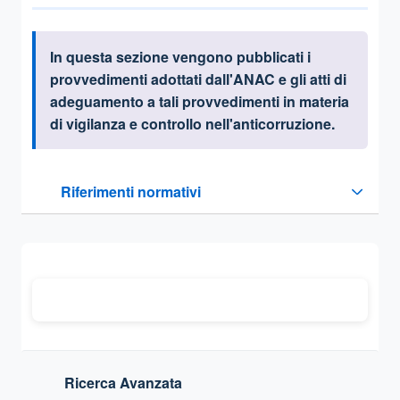
In questa sezione vengono pubblicati i
Informazioni introduttive
provvedimenti adottati dall'ANAC e gli atti di
adeguamento a tali provvedimenti in materia
di vigilanza e controllo nell'anticorruzione.
Questa sezione contiene i riferimenti normativi e legislativi
Riferimenti normativi
Sezione compressa
Ricerca Avanzata