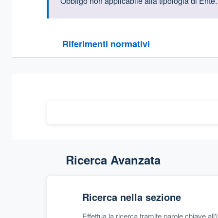
Informazioni intr
Obbligo non applicabile alla tipologia di Ente.
Questa sezione contiene i riferimenti normativi e le
Riferimenti normativi
Sezione compressa
Ricerca Avanzata
Ricerca nella sezione
Effettua la ricerca tramite parole chiave all