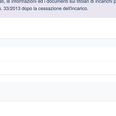
oduttive
, le informazioni ed i documenti sui titolari di incarichi p
gs. 33/2013 dopo la cessazione dell'incarico.
gislativi relativi alla trasparenza amministrativa