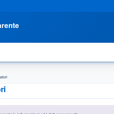
arente
atori
ri