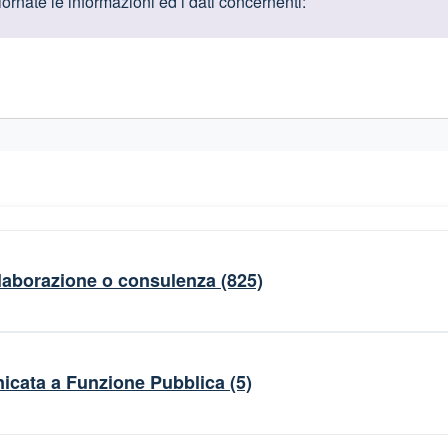
oduttive
rnate le informazioni ed i dati concernenti:
gislativi relativi alla trasparenza amministrativa
collaborazione o consulenza
(825)
nicata a Funzione Pubblica
(5)