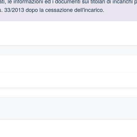
oduttive
, le informazioni ed i documenti sui titolari di incarichi p
gs. 33/2013 dopo la cessazione dell'incarico.
gislativi relativi alla trasparenza amministrativa