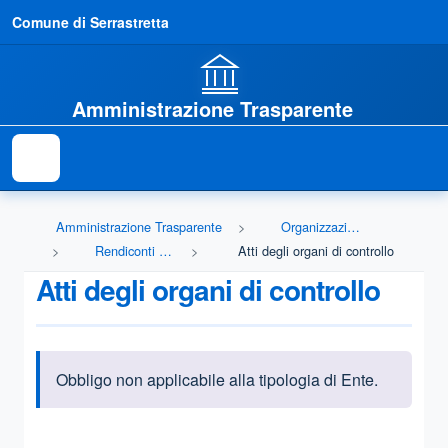
Comune di Serrastretta
Amministrazione Trasparente
Amministrazione Trasparente
Organizzazione
Rendiconti gruppi consiliari regionali/provinciali
Atti degli organi di controllo
Atti degli organi di controllo
Obbligo non applicabile alla tipologia di Ente.
Informazioni introduttive
Questa sezione contiene i riferimenti normativi e legislativi