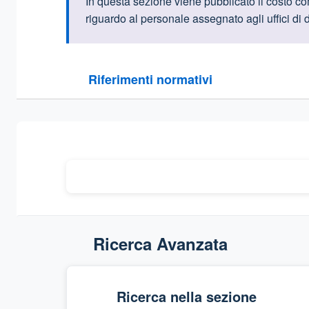
Informazioni intr
In ques
ta sezione viene pubblicato il costo
com
riguardo al personale assegnato agli uffici di d
Questa sezione contiene i riferimenti normativi e le
Riferimenti normativi
Sezione compressa
Ricerca Avanzata
Ricerca nella sezione