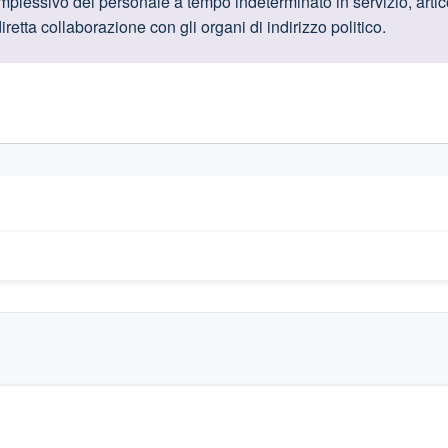
oduttive
plessivo del personale a tempo indeterminato in servizio, artico
iretta collaborazione con gli organi di indirizzo politico
.
gislativi relativi alla trasparenza amministrativa