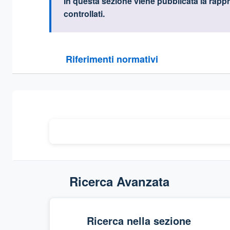
Informazioni intr
In questa sezione viene pubblicata
la rappr
controllati.
Questa sezione contiene i riferimenti normativi e le
Riferimenti normativi
Sezione compressa
Ricerca Avanzata
Ricerca nella sezione