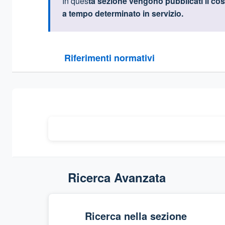
Informazioni intr
In ques
ta sezione vengono pubblicati il cos
a tempo determinato in servizio
.
Questa sezione contiene i riferimenti normativi e le
Riferimenti normativi
Sezione compressa
Ricerca Avanzata
Ricerca nella sezione