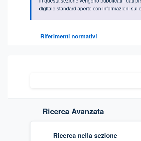
Informazioni intr
In questa sezione vengono pubblicati i dati prev
digitale standard aperto con informazioni sui c
Questa sezione contiene i riferimenti normativi e le
Riferimenti normativi
Sezione compressa
Ricerca Avanzata
Ricerca nella sezione