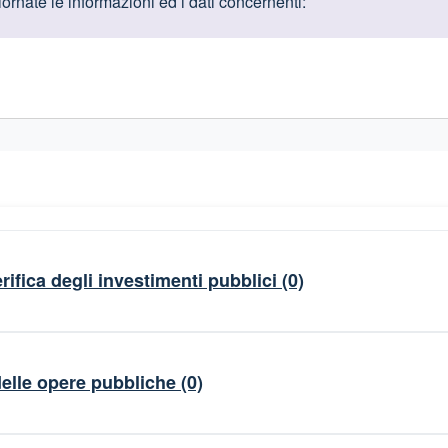
oduttive
rnate le informazioni ed i dati concernenti:
gislativi relativi alla trasparenza amministrativa
rifica degli investimenti pubblici
(0)
elle opere pubbliche
(0)