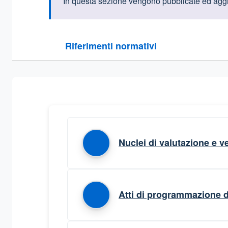
Informazioni intr
In questa sezione vengono pubblicate ed aggio
Questa sezione contiene i riferimenti normativi e le
Riferimenti normativi
Sezione compressa
Nuclei di valutazione e ve
Atti di programmazione d