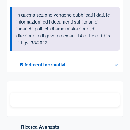
In questa sezione vengono pubblicati i dati, le
Informazioni introduttive
informazioni ed i documenti sui titolari di
incarichi politici, di amministrazione, di
direzione o di governo ex art. 14 c. 1 e c. 1 bis
D.Lgs. 33/2013.
Questa sezione contiene i riferimenti normativi e legislativi
Riferimenti normativi
Sezione compressa
Ricerca Avanzata