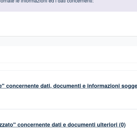
oduttive
rnate le informazioni ed i dati concernenti:
gislativi relativi alla trasparenza amministrativa
" concernente dati, documenti e informazioni sogget
zzato" concernente dati e documenti ulteriori
(0)