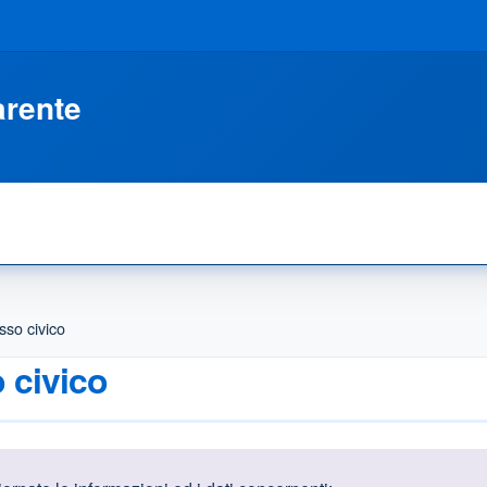
arente
sso civico
o civico