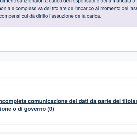
oduttive
dimenti sanzionatori a carico del responsabile della mancata o
moniale complessiva del titolare dell'incarico al momento dell'assu
 compensi cui dà diritto l'assuzione della carica.
gislativi relativi alla trasparenza amministrativa
ompleta comunicazione dei dati da parte dei titolari d
zione o di governo
(0)