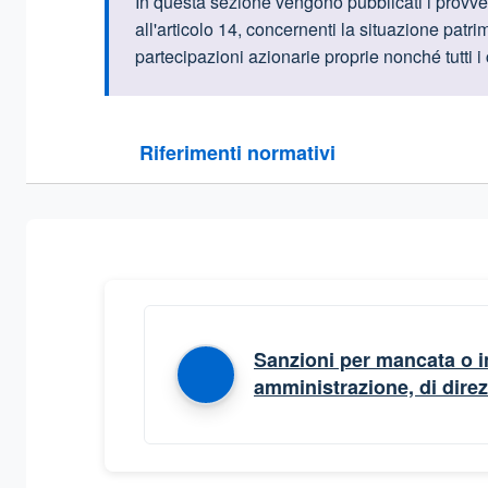
Informazioni intr
In questa sezione vengono pubblicati i provve
all'articolo 14, concernenti la situazione patri
partecipazioni azionarie proprie nonché tutti i
Questa sezione contiene i riferimenti normativi e le
Riferimenti normativi
Sezione compressa
Sanzioni per mancata o inc
amministrazione, di dire