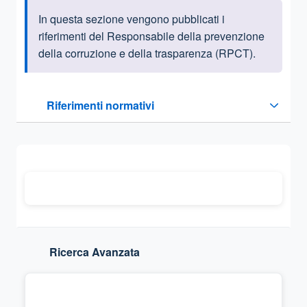
In questa sezione vengono pubblicati i
Informazioni introduttive
riferimenti del Responsabile della prevenzione
della corruzione e della trasparenza (RPCT).
Questa sezione contiene i riferimenti normativi e legislativi
Riferimenti normativi
Sezione compressa
Ricerca Avanzata