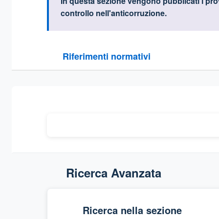
Informazioni intr
In questa sezione vengono pubblicati i
prov
controllo nell'anticorruzione.
Questa sezione contiene i riferimenti normativi e le
Riferimenti normativi
Sezione compressa
Ricerca Avanzata
Ricerca nella sezione