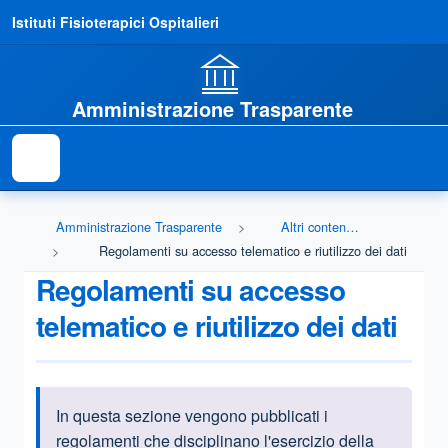
Istituti Fisioterapici Ospitalieri
Amministrazione Trasparente
Amministrazione Trasparente
Altri contenuti - Accessibilità e Catalogo dei dati, metadati e banche dati
Regolamenti su accesso telematico e riutilizzo dei dati
Regolamenti su accesso
telematico e riutilizzo dei dati
In questa sezione vengono pubblicati i
Informazioni introduttive
regolamenti che disciplinano l'esercizio della