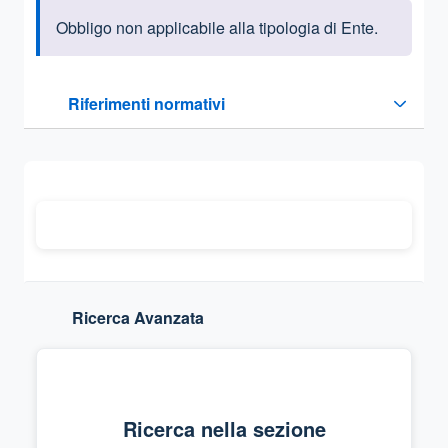
Obbligo non applicabile alla tipologia di Ente.
Informazioni introduttive
Questa sezione contiene i riferimenti normativi e legislativi
Riferimenti normativi
Sezione compressa
Ricerca Avanzata
Ricerca nella sezione