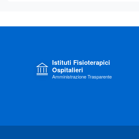
Istituti Fisioterapici
Ospitalieri
Amministrazione Trasparente
Link di interesse