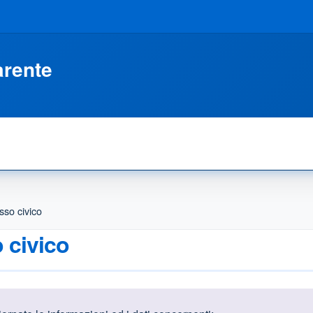
arente
sso civico
o civico