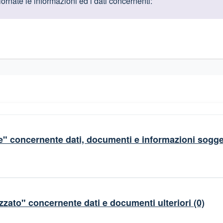
oduttive
rnate le informazioni ed i dati concernenti:
gislativi relativi alla trasparenza amministrativa
" concernente dati, documenti e informazioni sogget
zzato" concernente dati e documenti ulteriori
(0)