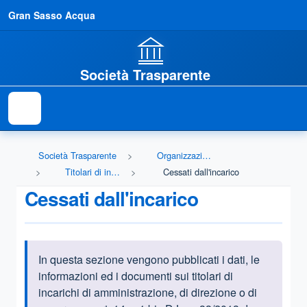
Gran Sasso Acqua
Società Trasparente
Società Trasparente
Organizzazione
Titolari di incarichi politici, di amministrazione, di direzione o di governo
Cessati dall'incarico
Cessati dall'incarico
In questa sezione vengono pubblicati i dati, le
Informazioni introduttive
informazioni ed i documenti sui titolari di
incarichi di amministrazione, di direzione o di