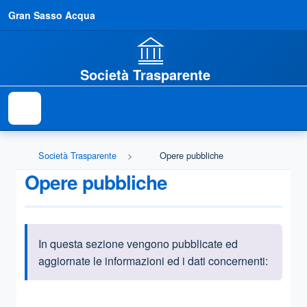
Gran Sasso Acqua
Società Trasparente
Società Trasparente
Opere pubbliche
Opere pubbliche
In questa sezione vengono pubblicate ed
Informazioni introduttive
aggiornate le informazioni ed i dati concernenti:
Questa sezione contiene i riferimenti normativi e legislativi