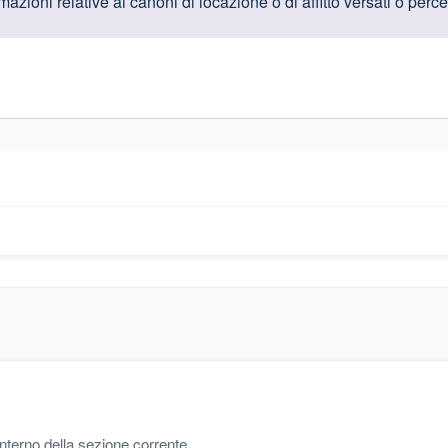
oduttive
zioni relative ai canoni di locazione o di affitto versati o percep
gislativi relativi alla trasparenza amministrativa
'interno della sezione corrente