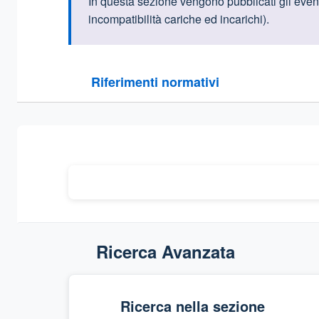
Informazioni intr
In questa sezione vengono pubblicati gli eventu
incompatibilità cariche ed incarichi).
Questa sezione contiene i riferimenti normativi e le
Riferimenti normativi
Sezione compressa
Ricerca Avanzata
Ricerca nella sezione