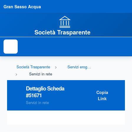
Gran Sasso Acqua
Società Trasparente
Società Trasparente
Servizi erogati
Servizi in rete
Dettaglio Scheda
Copia
#
51671
Link
Servizi in rete