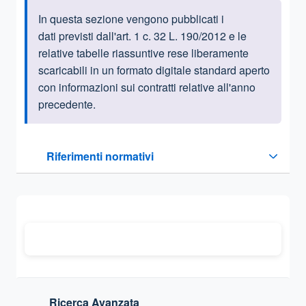
In questa sezione vengono pubblicati i
Informazioni introduttive
dati previsti dall'art. 1 c. 32 L. 190/2012 e le
relative tabelle riassuntive rese liberamente
scaricabili in un formato digitale standard aperto
con informazioni sui contratti relative all'anno
precedente.
Questa sezione contiene i riferimenti normativi e legislativi
Riferimenti normativi
Sezione compressa
Ricerca Avanzata