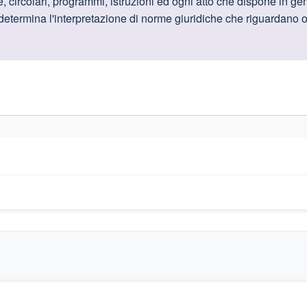
oduttive
 circolari, programmi, istruzioni ed ogni atto che dispone in gen
i determina l'interpretazione di norme giuridiche che riguardano o
gislativi relativi alla trasparenza amministrativa