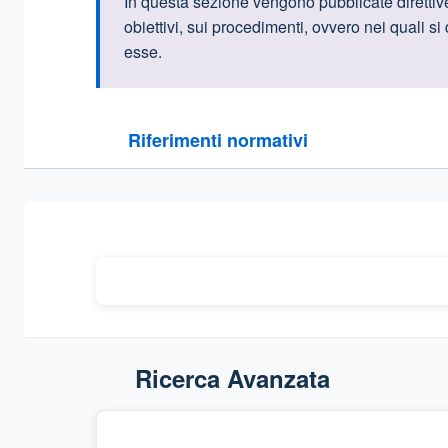
Informazioni intr
In questa sezione vengono pubblicate direttive,
obiettivi, sui procedimenti, ovvero nei quali s
esse.
Questa sezione contiene i riferimenti normativi e le
Riferimenti normativi
Sezione compressa
Ricerca Avanzata