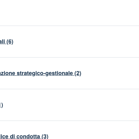
li
(6)
ione strategico-gestionale
(2)
1)
ice di condotta
(3)