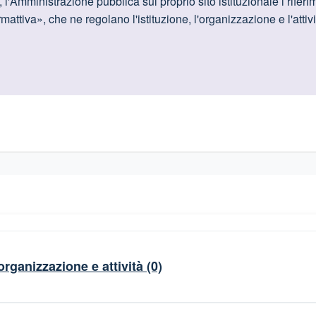
oduttive
, l'Amministrazione pubblica sul proprio sito istituzionale i riferim
ttiva», che ne regolano l'istituzione, l'organizzazione e l'attivi
gislativi relativi alla trasparenza amministrativa
organizzazione e attività
(0)