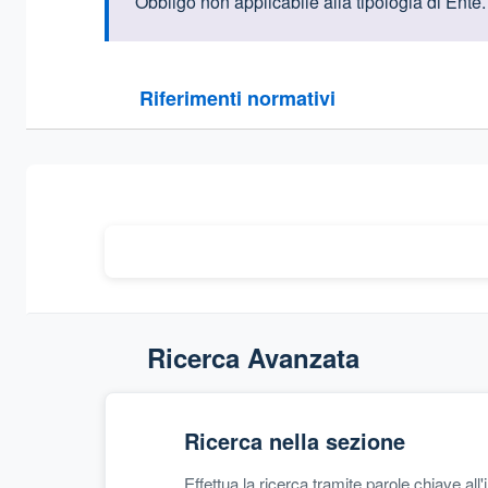
Informazioni intr
Obbligo non applicabile alla tipologia di Ente.
Questa sezione contiene i riferimenti normativi e le
Riferimenti normativi
Sezione compressa
Ricerca Avanzata
Ricerca nella sezione
Effettua la ricerca tramite parole chiave all