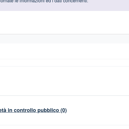
oduttive
rnate le informazioni ed i dati concernenti:
gislativi relativi alla trasparenza amministrativa
tà in controllo pubblico
(0)