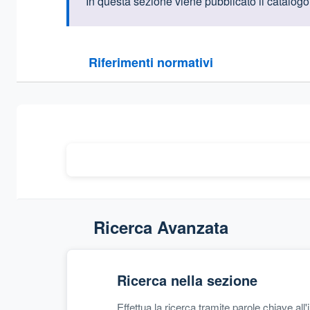
Informazioni intr
In questa sezione viene pubblicato
il catalogo
Questa sezione contiene i riferimenti normativi e le
Riferimenti normativi
Sezione compressa
Ricerca Avanzata
Ricerca nella sezione
Effettua la ricerca tramite parole chiave all