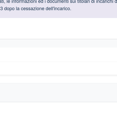
oduttive
i, le informazioni ed i documenti sui titolari di incarichi 
3 dopo la cessazione dell'incarico.
gislativi relativi alla trasparenza amministrativa