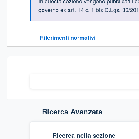
Informazioni intr
In questa sezione vengono pubblicati i dat
governo ex art. 14 c. 1 bis D.Lgs. 33/201
Questa sezione contiene i riferimenti normativi e le
Riferimenti normativi
Sezione compressa
Ricerca Avanzata
Ricerca nella sezione