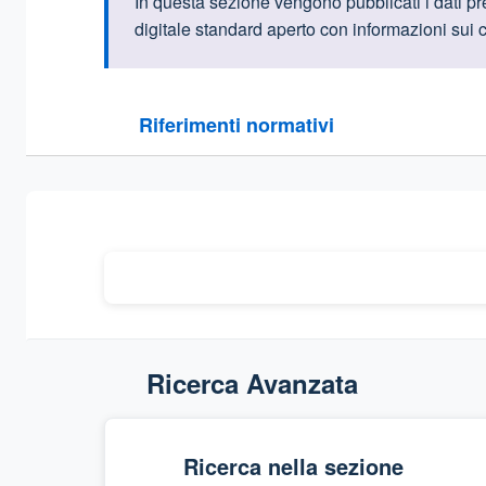
Informazioni intr
In questa sezione vengono pubblicati i dati prev
digitale standard aperto con informazioni sui c
Questa sezione contiene i riferimenti normativi e le
Riferimenti normativi
Sezione compressa
Ricerca Avanzata
Ricerca nella sezione