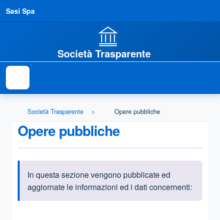
Sasi Spa
Società Trasparente
Società Trasparente
Opere pubbliche
Opere pubbliche
In questa sezione vengono pubblicate ed
Informazioni introduttive
aggiornate le informazioni ed i dati concernenti:
Questa sezione contiene i riferimenti normativi e legislativi