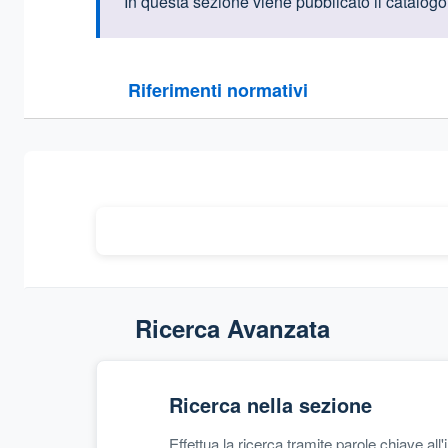
Informazioni intr
In questa sezione viene pubblicato
il catalogo
Questa sezione contiene i riferimenti normativi e le
Riferimenti normativi
Sezione compressa
Ricerca Avanzata
Ricerca nella sezione
Effettua la ricerca tramite parole chiave all