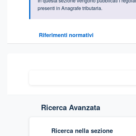
Informazioni intr
In questa sezione vengono pubblicati i regolament
presenti in Anagrafe tributaria.
Questa sezione contiene i riferimenti normativi e le
Riferimenti normativi
Sezione compressa
Ricerca Avanzata
Ricerca nella sezione