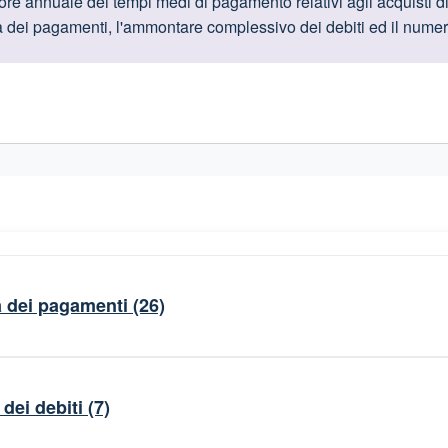
oduttive
re annuale dei tempi medi di pagamento relativi agli acquisti di 
vità dei pagamenti, l'ammontare complessivo dei debiti ed il numer
gislativi relativi alla trasparenza amministrativa
à dei pagamenti
(26)
ei debiti
(7)