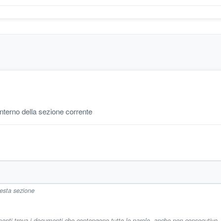
'interno della sezione corrente
uesta sezione
imenti trova i documenti che contengono tutte le parole, anche non consecutive