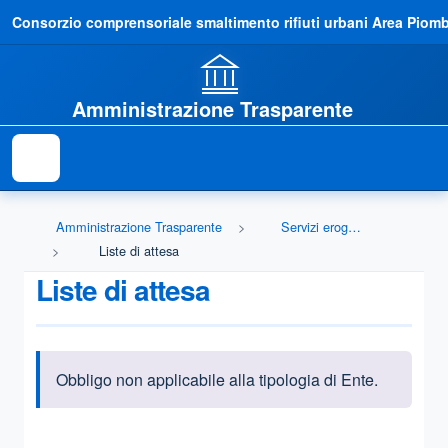
Consorzio comprensoriale smaltimento rifiuti urbani Area Piom
Amministrazione Trasparente
Amministrazione Trasparente
Servizi erogati
Liste di attesa
Liste di attesa
Obbligo non applicabile alla tipologia di Ente.
Informazioni introduttive
Questa sezione contiene i riferimenti normativi e legislativi