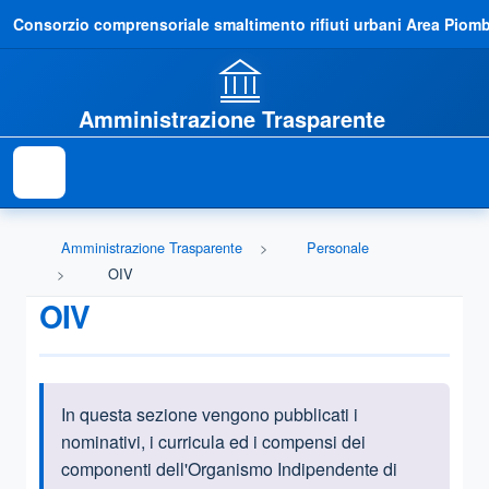
Consorzio comprensoriale smaltimento rifiuti urbani Area Piom
Amministrazione Trasparente
Amministrazione Trasparente
Personale
OIV
OIV
In questa sezione vengono pubblicati i
Informazioni introduttive
nominativi, i curricula ed i compensi dei
componenti dell'Organismo Indipendente di