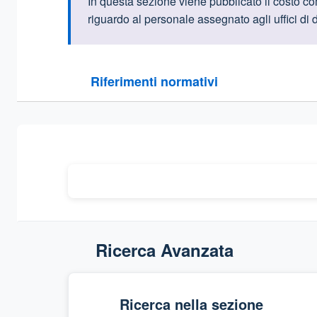
Informazioni intr
In ques
ta sezione viene pubblicato il costo
com
riguardo al personale assegnato agli uffici di d
Questa sezione contiene i riferimenti normativi e le
Riferimenti normativi
Sezione compressa
Ricerca Avanzata
Ricerca nella sezione