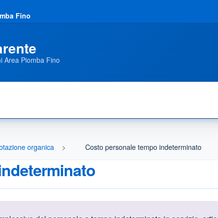
omba Fino
arente
ni Area Piomba Fino
otazione organica
Costo personale tempo indeterminato
indeterminato