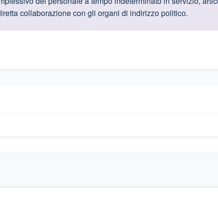
oduttive
plessivo del personale a tempo indeterminato in servizio, artico
iretta collaborazione con gli organi di indirizzo politico
.
gislativi relativi alla trasparenza amministrativa