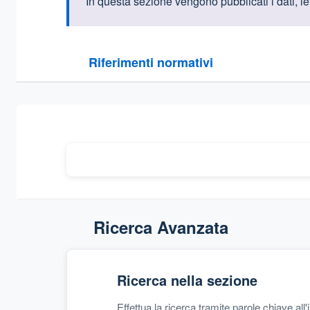
Informazioni intr
In questa sezione vengono pubblicati i dati, le i
Questa sezione contiene i riferimenti normativi e le
Riferimenti normativi
Sezione compressa
Ricerca Avanzata
Ricerca nella sezione
Effettua la ricerca tramite parole chiave all