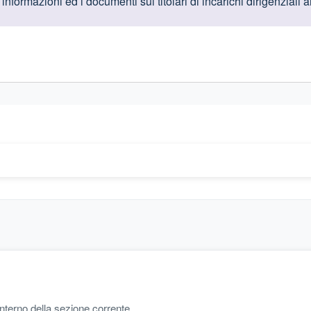
oduttive
nformazioni ed i documenti sui titolari di incarichi dirigenziali a
gislativi relativi alla trasparenza amministrativa
'interno della sezione corrente