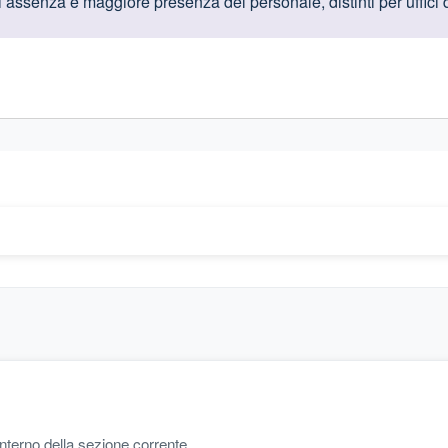
oduttive
 assenza e maggiore presenza del personale, distinti per uffici di
gislativi relativi alla trasparenza amministrativa
'interno della sezione corrente