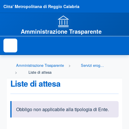
Citta' Metropolitana di Reggio Calabria
Amministrazione Trasparente
Amministrazione Trasparente
Servizi erogati
Liste di attesa
Liste di attesa
Obbligo non applicabile alla tipologia di Ente.
Informazioni introduttive
Questa sezione contiene i riferimenti normativi e legislativi